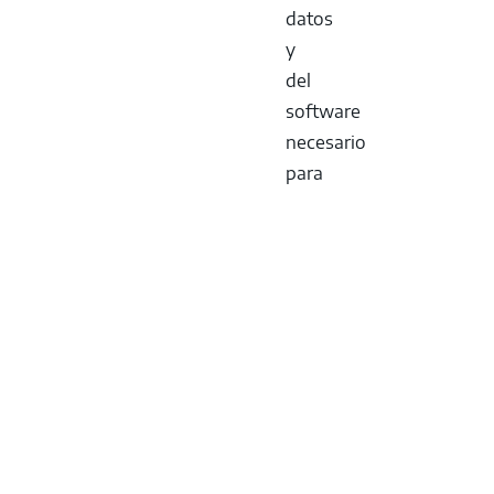
datos
y
del
software
necesario
para
la
visualización
o
el
funcionamiento
del
mismo,
que
no
cuente