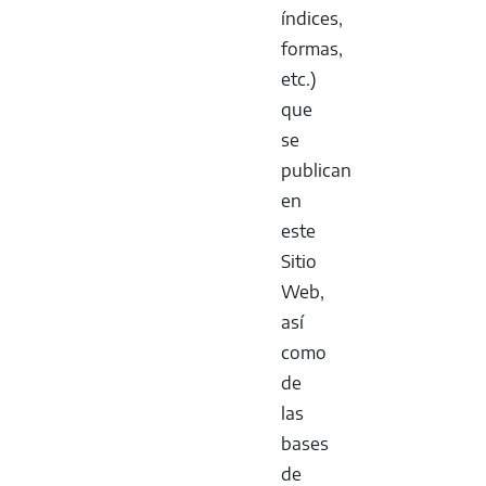
índices,
formas,
etc.)
que
se
publican
en
este
Sitio
Web,
así
como
de
las
bases
de