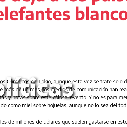
elefantes blanc
líticas
os Olímpicos en Tokio, aunque esta vez se trate solo 
e más de un mes, los medios de comunicación han real
tas y notas sobre este colosal evento. Y no es para m
do como miel sobre hojuelas, aunque no lo sea del tod
les de millones de dólares que suelen gastarse en este