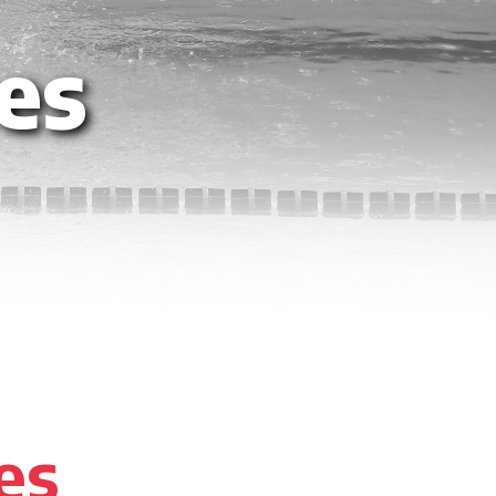
es
es