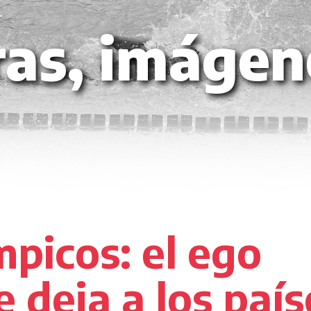
ras, imágen
mpicos: el ego
e deja a los país