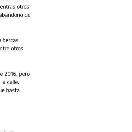
ientras otros
y abandono de
albercas
ntre otros
e 2016, pero
a calle.
Fue hasta