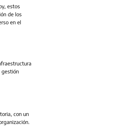
oy, estos
ión de los
rso en el
nfraestructura
a gestión
toria, con un
organización.