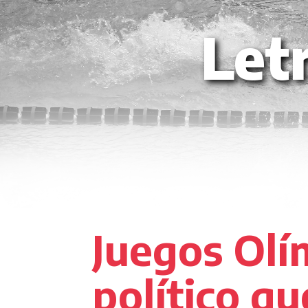
Let
Juegos Olí
político qu