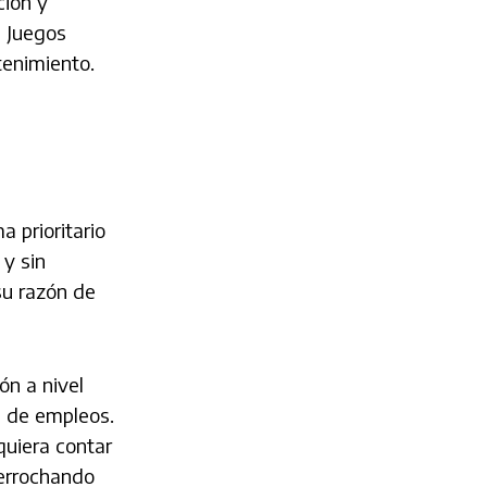
ción y
s Juegos
tenimiento.
 prioritario
 y sin
su razón de
ón a nivel
n de empleos.
quiera contar
derrochando