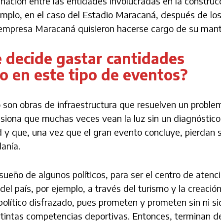
inación entre las entidades involucradas en la construc
emplo, en el caso del Estadio Maracaná, después de lo
 la empresa Maracaná quisieron hacerse cargo de su man
e decide gastar cantidades
o en este tipo de eventos?
 son obras de infraestructura que resuelven un problema
asiona que muchas veces vean la luz sin un diagnóstico
d y que, una vez que el gran evento concluye, pierdan 
danía.
ueño de algunos políticos, para ser el centro de atenci
el país, por ejemplo, a través del turismo y la creació
olítico disfrazado, pues prometen y prometen sin ni si
istintas competencias deportivas. Entonces, terminan 