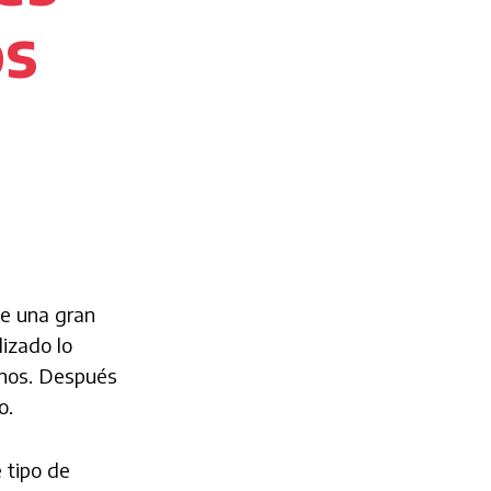
os
de una gran
izado lo
enos. Después
o.
 tipo de