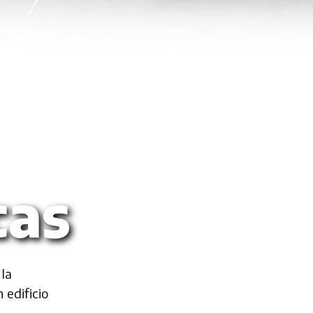
cas
 la
 edificio