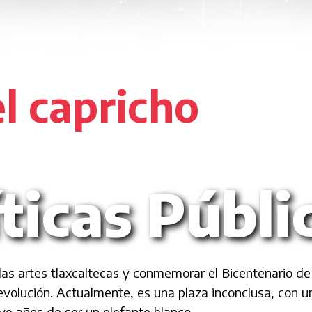
el capricho
íticas Públi
las artes tlaxcaltecas y conmemorar el Bicentenario de
volución. Actualmente, es una plaza inconclusa, con un
e años de ser un elefante blanco.