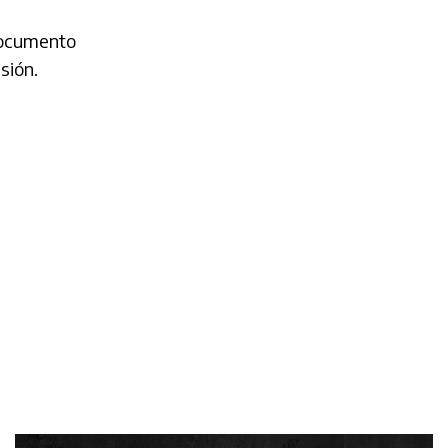
documento
sión.