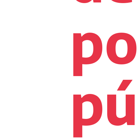
po
pú