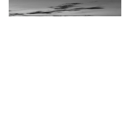
Un puente roto por la
corrupción
¿Sabías que la corrupción también puede
cobrar vidas? El Libramiento Altamira es un
claro ejemplo.