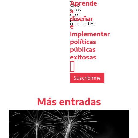
a
Aprende
cabo
estos
a
cinco
diseñar
pasos
importantes.
e
implementar
políticas
públicas
exitosas
Suscribirme
Más entradas