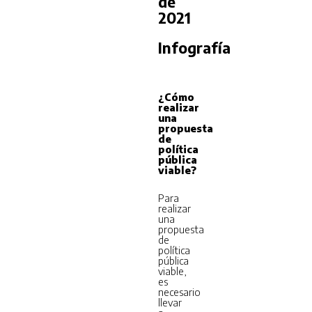
de
2021
Infografía
¿Cómo
realizar
una
propuesta
de
política
pública
viable?
Para
realizar
una
propuesta
de
política
pública
viable,
es
necesario
llevar