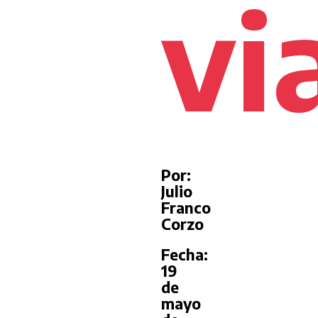
vi
Por:
Julio
Franco
Corzo
Fecha:
19
de
mayo