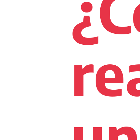
¿
re
un