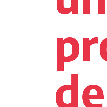
pr
de